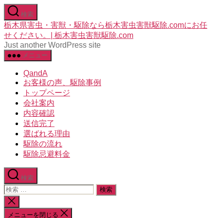
コ
検索
ン
栃木県害虫・害獣・駆除なら栃木害虫害獣駆除.comにお任
テ
せください。| 栃木害虫害獣駆除.com
ン
Just another WordPress site
ツ
メニュー
へ
ス
QandA
キ
お客様の声、駆除事例
ッ
トップページ
プ
会社案内
内容確認
送信完了
選ばれる理由
駆除の流れ
駆除忌避料金
検索
検
索
検
対
索
メニューを閉じる