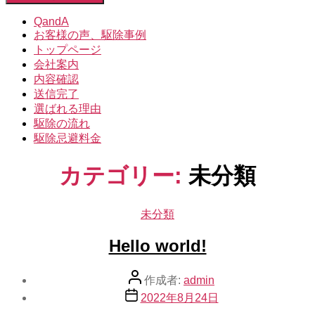
象:
を
閉
QandA
じ
お客様の声、駆除事例
る
トップページ
会社案内
内容確認
送信完了
選ばれる理由
駆除の流れ
駆除忌避料金
カテゴリー:
未分類
カ
未分類
テ
Hello world!
ゴ
リ
ー
投
作成者:
admin
稿
投
2022年8月24日
者
稿